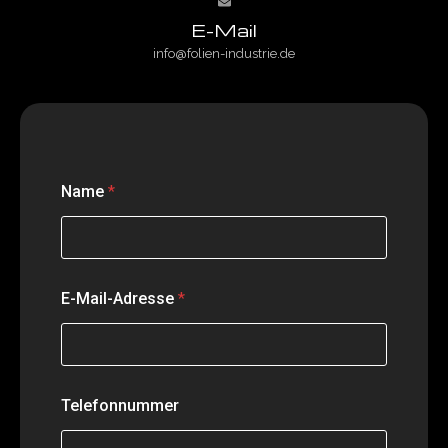
E-Mail
info@folien-industrie.de
Name
*
T
E-Mail-Adresse
*
e
l
e
f
o
n
Telefonnummer
n
u