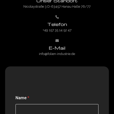
Unser Standort
Nicolaystraße 3 D-63457 Hanau Halle 76/77
Telefon
+49 157 35 14 52 47
E-Mail
info@folien-industrie.de
N
Name
*
a
c
h
r